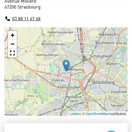
Avenue Molière
67200 Strasbourg
03 88 11 67 68
+
−
Leaflet
| ©
OpenStreetMap
contributors