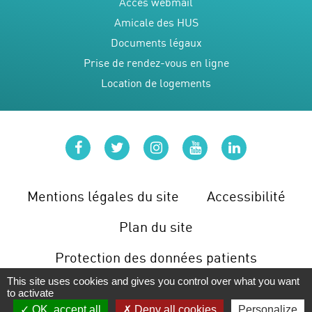
Accès webmail
Amicale des HUS
Documents légaux
Prise de rendez-vous en ligne
Location de logements
facebook
twitter
instagram
youtube
linkedin
Mentions légales du site
Accessibilité
Plan du site
Protection des données patients
This site uses cookies and gives you control over what you want
Gérer les cookies
to activate
OK, accept all
Deny all cookies
Personalize