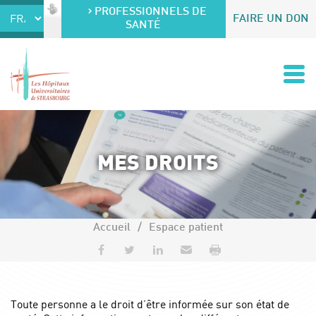
Accéder au contenu
Accéder au menu
PROFESSIONNELS DE
FAIRE UN DON
SANTÉ
MES DROITS
Accueil
Espace patient
Partager sur Facebook
Partager sur Twitter
Partager sur LinkedIn
Envoyer par e-mail
Imprimer
Toute personne a le droit d’être informée sur son état de