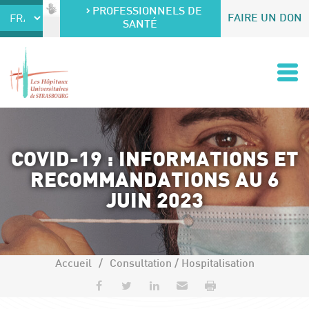
Accéder au contenu
Accéder au menu
PROFESSIONNELS DE
FAIRE UN DON
SANTÉ
COVID-19 : INFORMATIONS ET
RECOMMANDATIONS AU 6
JUIN 2023
Accueil
Consultation / Hospitalisation
Partager sur Facebook
Partager sur Twitter
Partager sur LinkedIn
Envoyer par e-mail
Imprimer