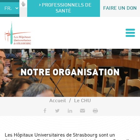
Accéder au contenu
Accéder au menu
PROFESSIONNELS DE
FAIRE UN DON
SANTÉ
NOTRE ORGANISATION
Accueil
Le CHU
Partager sur Facebook
Partager sur Twitter
Partager sur LinkedIn
Envoyer par e-mail
Imprimer
Les Hôpitaux Universitaires de Strasbourg sont un