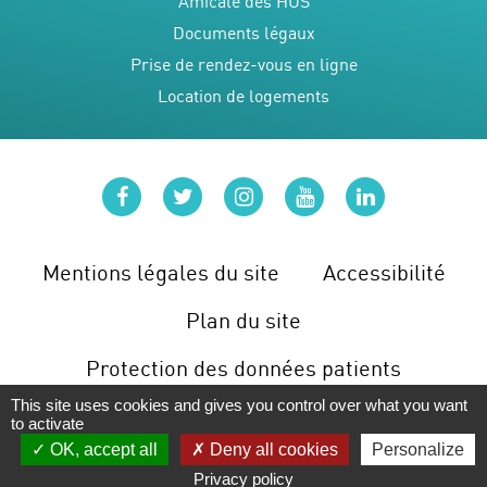
Amicale des HUS
Documents légaux
Prise de rendez-vous en ligne
Location de logements
facebook
twitter
instagram
youtube
linkedin
Mentions légales du site
Accessibilité
Plan du site
Protection des données patients
This site uses cookies and gives you control over what you want
Gérer les cookies
to activate
OK, accept all
Deny all cookies
Personalize
Privacy policy
LES URGENCES
PRENDRE RDV