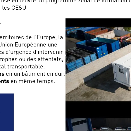
a mise en œuvre du programme zonal de formation 
c les CESU
e
rritoires de l’Europe, la
’Union Européenne une
s d’urgence d’intervenir
rophes ou des attentats,
tal transportable.
es
en un bâtiment en dur,
ents
en même temps.