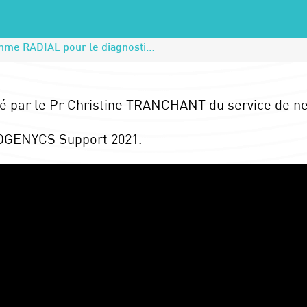
Validation de l’algorithme RADIAL pour le diagnostic des ataxies cérébelleuses récessives avec le Pr Christine TRANCHANT
té par le Pr Christine TRANCHANT du service de n
ROGENYCS Support 2021.