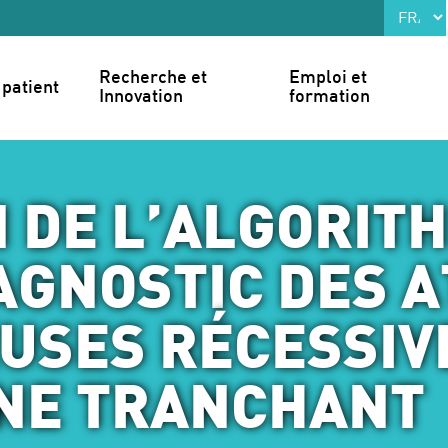
Recherche et 
Emploi et 
patient
Innovation
formation
 DE L’ALGORIT
AGNOSTIC DES 
USES RÉCESSIVE
INE TRANCHANT