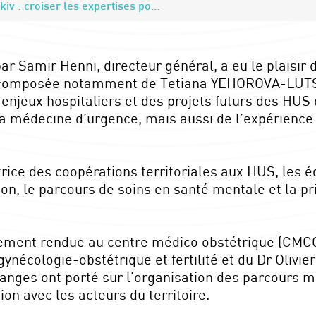
De Strasbourg à Kharkiv : croiser les expertises pour mieux répondre aux défis de santé
 Samir Henni, directeur général, a eu le plaisir d
s, composée notamment de Tetiana YEHOROVA-LUTS
enjeux hospitaliers et des projets futurs des HUS 
 la médecine d’urgence, mais aussi de l’expérienc
trice des coopérations territoriales aux HUS, les é
ation, le parcours de soins en santé mentale et la 
alement rendue au centre médico obstétrique (CMC
nécologie-obstétrique et fertilité et du Dr Olivie
anges ont porté sur l’organisation des parcours m
tion avec les acteurs du territoire.