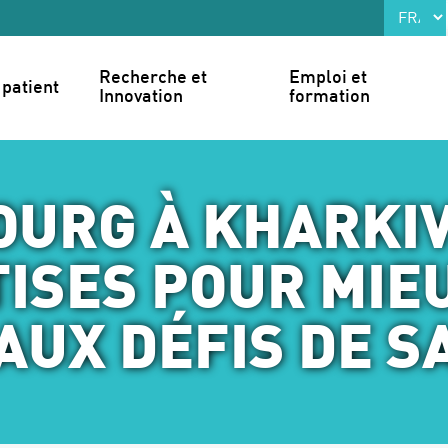
Recherche et 
Emploi et 
patient
Innovation
formation
URG À KHARKIV
TISES POUR MIE
AUX DÉFIS DE S