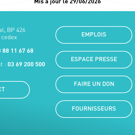
Mis à jour le 29/06/2026
al, BP 426
EMPLOIS
 cedex
 88 11 67 68
ESPACE PRESSE
t :
03 69 200 500
FAIRE UN DON
CT
FOURNISSEURS