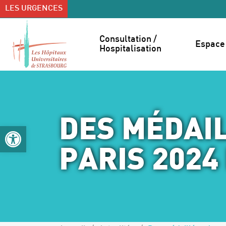
Accéder au contenu
Accéder au menu
LES URGENCES
Consultation / 
Espace 
Hospitalisation
DES MÉDAI
Ouvrir la barre d’outils
PARIS 2024