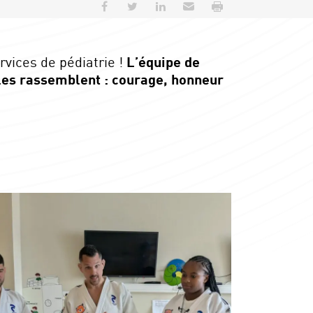
Partager sur Facebook
Partager sur Twitter
Partager sur LinkedIn
Envoyer par e-mail
Imprimer
rvices de pédiatrie !
L’équipe de
les rassemblent : courage, honneur