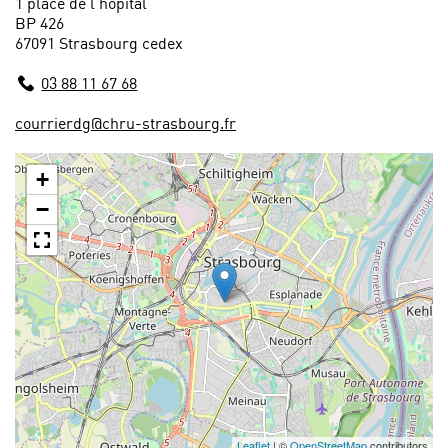
1 place de l'hôpital
BP 426
67091 Strasbourg cedex
03 88 11 67 68
courrierdg@chru-strasbourg.fr
+
−
Leaflet
| ©
OpenStreetMap
contributors