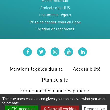
Accès webmail
Amicale des HUS
Documents légaux
Prise de rendez-vous en ligne
Location de logements
facebook
twitter
instagram
youtube
linkedin
Mentions légales du site
Accessibilité
Plan du site
Protection des données patients
This site uses cookies and gives you control over what you want
Gérer les cookies
to activate
OK, accept all
Deny all cookies
Personalize