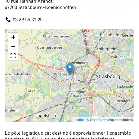
10 rue Hannah Arendt
67200 Strasbourg-Koenigshoffen
03 69 55 31 25
+
−
Leaflet
| ©
OpenStreetMap
contributors
Le pôle logistique est destiné à approvisionner l’ensemble
des sites du CHU, selon deux principes logistiques :