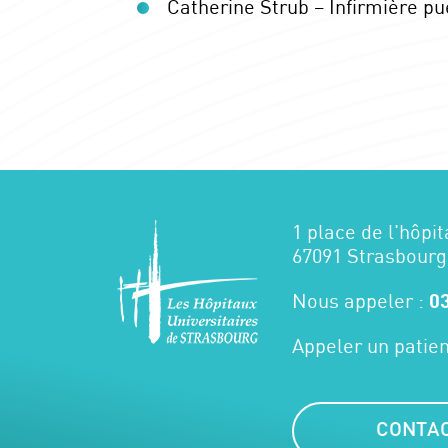
Catherine Strub – Infirmière pu
1 place de l'hôpit
67091 Strasbourg
Nous appeler :
03
Appeler un patien
CONTA