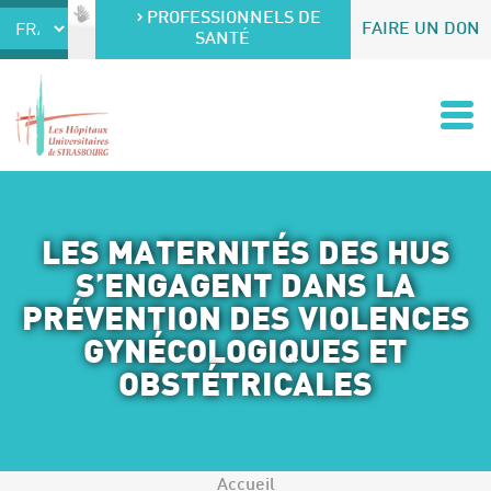
Accéder au contenu
Accéder au menu
PROFESSIONNELS DE
FAIRE UN DON
SANTÉ
LES MATERNITÉS DES HUS
S’ENGAGENT DANS LA
PRÉVENTION DES VIOLENCES
GYNÉCOLOGIQUES ET
OBSTÉTRICALES
Accueil