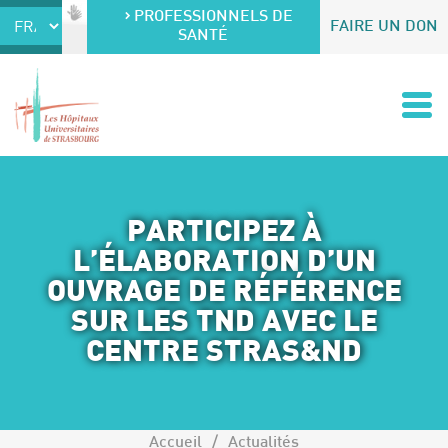
Accéder au contenu
Accéder au menu
PROFESSIONNELS DE
FAIRE UN DON
SANTÉ
PARTICIPEZ À
L’ÉLABORATION D’UN
OUVRAGE DE RÉFÉRENCE
SUR LES TND AVEC LE
CENTRE STRAS&ND
Accueil
Actualités