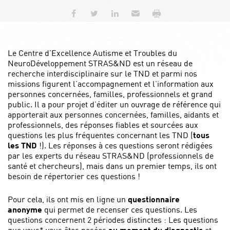
Partager sur Facebook
Partager sur Twitter
Partager sur LinkedIn
Envoyer par e-mail
Imprimer
Le Centre d’Excellence Autisme et Troubles du
NeuroDéveloppement STRAS&ND est un réseau de
recherche interdisciplinaire sur le TND et parmi nos
missions figurent l’accompagnement et l’information aux
personnes concernées, familles, professionnels et grand
public. Il a pour projet d’éditer un ouvrage de référence qui
apporterait aux personnes concernées, familles, aidants et
professionnels, des réponses fiables et sourcées aux
questions les plus fréquentes concernant les TND (
tous
les TND
!). Les réponses à ces questions seront rédigées
par les experts du réseau STRAS&ND (professionnels de
santé et chercheurs), mais dans un premier temps, ils ont
besoin de répertorier ces questions !
Pour cela, ils ont mis en ligne un
questionnaire
anonyme
qui permet de recenser ces questions. Les
questions concernent 2 périodes distinctes : Les questions
que vous* vous êtes posées
au moment du diagnostic
et