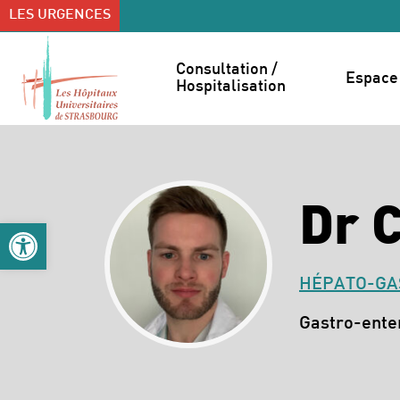
Accéder au contenu
Accéder au menu
LES URGENCES
Consultation / 
Espace 
Hospitalisation
Dr 
Ouvrir la barre d’outils
HÉPATO-GA
Spécialités :
Gastro-ente