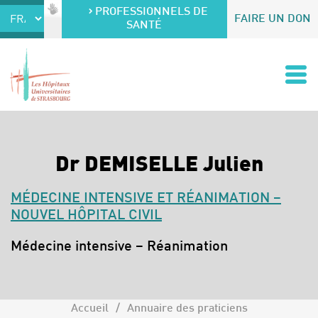
Accéder au contenu
Accéder au menu
PROFESSIONNELS DE
FAIRE UN DON
SANTÉ
Dr DEMISELLE Julien
MÉDECINE INTENSIVE ET RÉANIMATION –
NOUVEL HÔPITAL CIVIL
Spécialités :
Médecine intensive – Réanimation
Accueil
Annuaire des praticiens