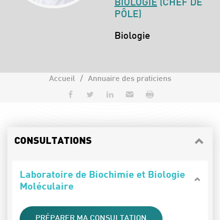
BIOLOGIE
(CHEF DE
PÔLE)
Spécialités :
Biologie
Accueil
Annuaire des praticiens
Partager sur Facebook
Partager sur Twitter
Partager sur LinkedIn
Envoyer par e-mail
Imprimer
CONSULTATIONS
Laboratoire de Biochimie et Biologie
Moléculaire
PRÉPARER MA CONSULTATION