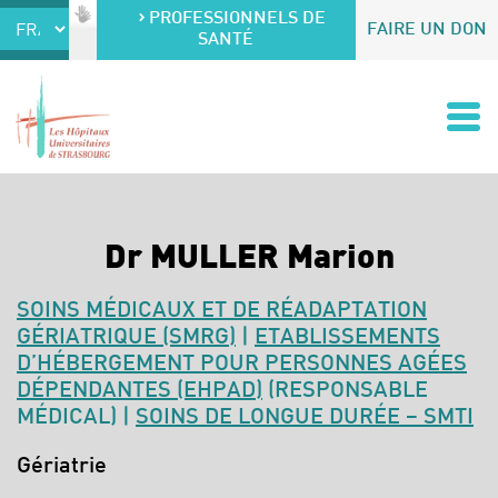
Accéder au contenu
Accéder au menu
PROFESSIONNELS DE
FAIRE UN DON
SANTÉ
Dr MULLER Marion
SOINS MÉDICAUX ET DE RÉADAPTATION
GÉRIATRIQUE (SMRG)
|
ETABLISSEMENTS
D’HÉBERGEMENT POUR PERSONNES AGÉES
DÉPENDANTES (EHPAD)
(RESPONSABLE
MÉDICAL) |
SOINS DE LONGUE DURÉE – SMTI
Spécialités :
Gériatrie