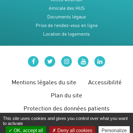
Amicale des HUS
Documents légaux
Prise de rendez-vous en ligne
Location de logements
facebook
twitter
instagram
youtube
linkedin
Mentions légales du site
Accessibilité
Plan du site
Protection des données patients
This site uses cookies and gives you control over what you want
Gérer les cookies
to activate
OK, accept all
Deny all cookies
Personalize