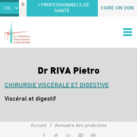
Accéder au contenu
Accéder au menu
PROFESSIONNELS DE
FAIRE UN DON
SANTÉ
Dr RIVA Pietro
CHIRURGIE VISCÉRALE ET DIGESTIVE
Spécialités :
Viscéral et digestif
Accueil
Annuaire des praticiens
Partager sur Facebook
Partager sur Twitter
Partager sur LinkedIn
Envoyer par e-mail
Imprimer