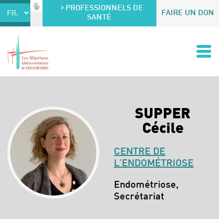
Accéder au contenu
Accéder au menu
PROFESSIONNELS DE
FAIRE UN DON
SANTÉ
SUPPER
Cécile
CENTRE DE
L’ENDOMÉTRIOSE
Spécialités :
Endométriose,
Secrétariat