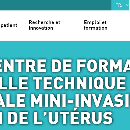
Recherche et 
Emploi et 
patient
Innovation
formation
CENTRE DE FORM
LLE TECHNIQUE
LE MINI-INVAS
 DE L’UTÉRUS