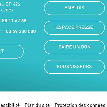
al, BP 426
EMPLOIS
 cedex
 88 11 67 68
ESPACE PRESSE
t :
03 69 200 500
FAIRE UN DON
CT
FOURNISSEURS
essibilité
Plan du site
Protection des données 