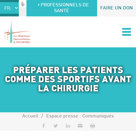
Accéder au contenu
Accéder au menu
PROFESSIONNELS DE
FAIRE UN DON
SANTÉ
PRÉPARER LES PATIENTS
COMME DES SPORTIFS AVANT
LA CHIRURGIE
Accueil
Espace presse : Communiqués
Partager sur Facebook
Partager sur Twitter
Partager sur LinkedIn
Envoyer par e-mail
Imprimer