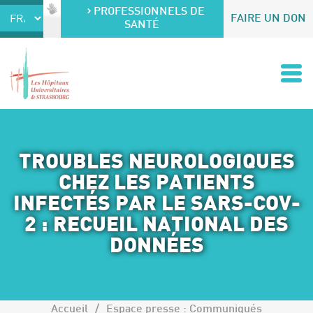
Accéder au contenu
Accéder au menu
PROFESSIONNELS DE
FAIRE UN DON
SANTÉ
TROUBLES NEUROLOGIQUES
CHEZ LES PATIENTS
INFECTÉS PAR LE SARS-COV-
2 : RECUEIL NATIONAL DES
DONNÉES
Accueil
Espace presse : Communiqués