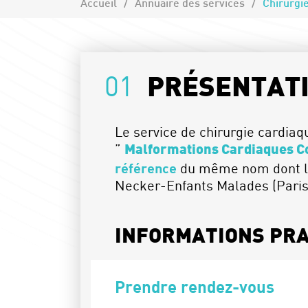
Accueil
Annuaire des services
Chirurgi
01
PRÉSENTAT
Le service de chirurgie cardiaq
”
Malformations Cardiaques C
référence
du même nom dont les
Necker-Enfants Malades (Paris
INFORMATIONS PR
Prendre rendez-vous