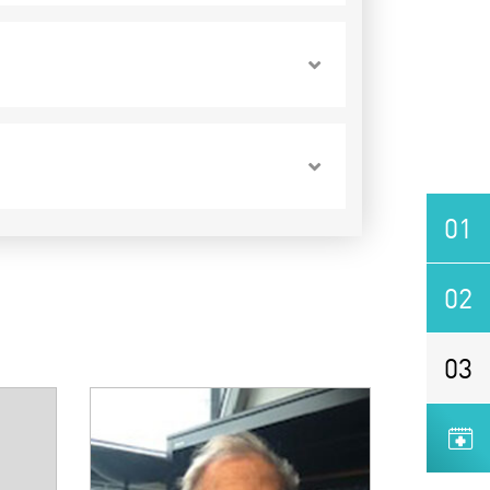
01
02
03