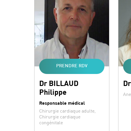
PRENDRE RDV
Dr BILLAUD
Dr
Philippe
Spéc
Ane
Responsable médical
Spécialités :
Chirurgie cardiaque adulte,
Chirurgie cardiaque
congénitale