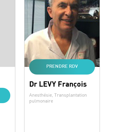
PRENDRE RDV
Dr LEVY François
Spécialités :
Anesthésie, Transplantation
pulmonaire