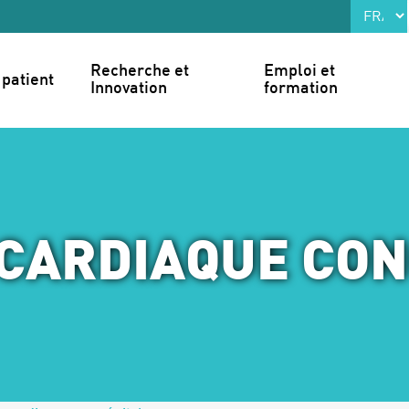
Recherche et 
Emploi et 
patient
Innovation
formation
 CARDIAQUE CO