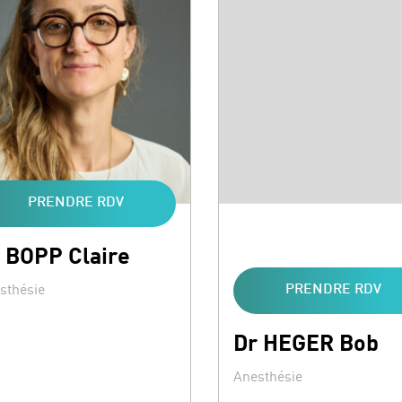
PRENDRE RDV
 BOPP Claire
ialités :
sthésie
PRENDRE RDV
Dr HEGER Bob
Spécialités :
Anesthésie