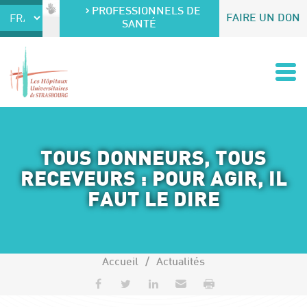
Accéder au contenu
Accéder au menu
PROFESSIONNELS DE
FAIRE UN DON
SANTÉ
TOUS DONNEURS, TOUS
RECEVEURS : POUR AGIR, IL
FAUT LE DIRE
Accueil
Actualités
Partager sur Facebook
Partager sur Twitter
Partager sur LinkedIn
Envoyer par e-mail
Imprimer