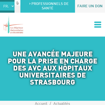
Accéder au contenu
Accéder au menu
PROFESSIONNELS DE
FAIRE UN DON
SANTÉ
UNE AVANCÉE MAJEURE
POUR LA PRISE EN CHARGE
DES AVC AUX HÔPITAUX
UNIVERSITAIRES DE
STRASBOURG
Accueil
Actualités