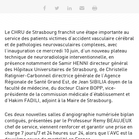
Partager sur Facebook
Partager sur Twitter
Partager sur LinkedIn
Envoyer par e-mail
Imprimer
Le CHRU de Strasbourg franchit une étape importante au
service des patients victimes d’accident vasculaire cérébral
et de pathologies neurovasculaires complexes, avec
l’inauguration ce mercredi 10 juin, d’un nouveau plateau
technique de neuroradiologie interventionnelle, en
présence notamment de Samir HENNI directeur général
des Hôpitaux Universitaires de Strasbourg, de Christelle
Ratignier-Carbonneil directrice générale de l’Agence
Régionale de Santé Grand Est, de Jean SIBILIA doyen de la
faculté de médecine, du docteur Claire BOPP, vice-
présidente de la commission médicale d’établissement et
d’Hakim FADILI, adjoint à la Maire de Strasbourg.
Ces deux nouvelles salles d’angiographie numérisée biplan
contiguës, présentées par le Professeur Remy BEAUJEUX
chef de service, viennent renforcer et garantir une prise en
charge 7 jours/7 et 24 heures sur 24, alors que l’AVC est la
deuxième cause de mortalité en France.