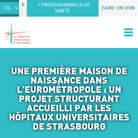
Accéder au contenu
Accéder au menu
PROFESSIONNELS DE
FAIRE UN DON
SANTÉ
UNE PREMIÈRE MAISON DE
NAISSANCE DANS
L’EUROMÉTROPOLE : UN
PROJET STRUCTURANT
ACCUEILLI PAR LES
HÔPITAUX UNIVERSITAIRES
DE STRASBOURG