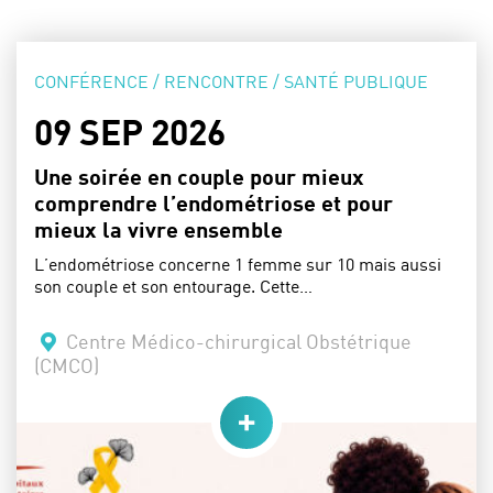
CATÉGORIE :
CONFÉRENCE / RENCONTRE / SANTÉ PUBLIQUE
DATE :
09 SEP 2026
Une soirée en couple pour mieux
comprendre l’endométriose et pour
mieux la vivre ensemble
L’endométriose concerne 1 femme sur 10 mais aussi
son couple et son entourage. Cette…
Lieu :
Centre Médico-chirurgical Obstétrique
(CMCO)