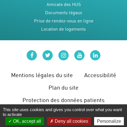
Amicale des HUS
Documents légaux
Prise de rendez-vous en ligne
Location de logements
facebook
twitter
instagram
youtube
linkedin
Mentions légales du site
Accessibilité
Plan du site
Protection des données patients
This site uses cookies and gives you control over what you want
Gérer les cookies
to activate
OK, accept all
Deny all cookies
Personalize