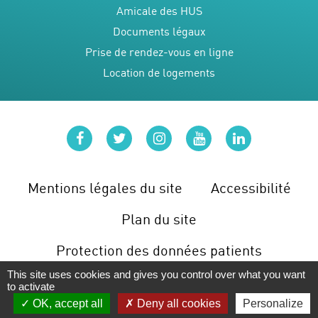
Amicale des HUS
Documents légaux
Prise de rendez-vous en ligne
Location de logements
facebook
twitter
instagram
youtube
linkedin
Mentions légales du site
Accessibilité
Plan du site
Protection des données patients
This site uses cookies and gives you control over what you want
Gérer les cookies
to activate
OK, accept all
Deny all cookies
Personalize