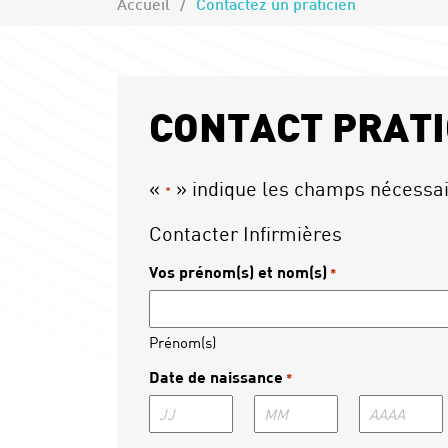
Accueil
Contactez un praticien
CONTACT PRATI
«
» indique les champs nécessa
*
Contacter Infirmières
Vos prénom(s) et nom(s)
*
Prénom(s)
Date de naissance
*
Jour
Mois
Année