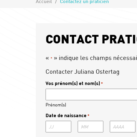
Accueil
Contactez un praticien
CONTACT PRATI
«
» indique les champs nécessa
*
Contacter Juliana Ostertag
Vos prénom(s) et nom(s)
*
Prénom(s)
Date de naissance
*
Jour
Mois
Année