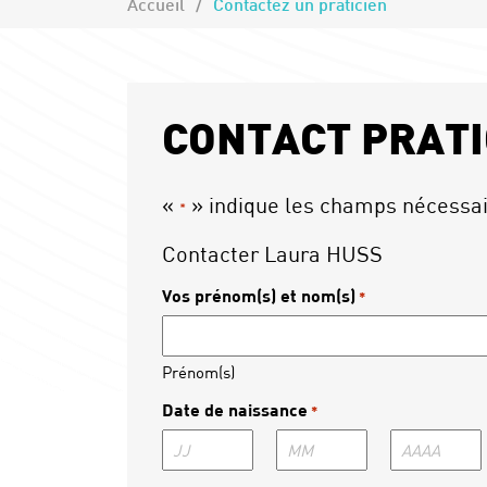
Accueil
Contactez un praticien
CONTACT PRATI
«
» indique les champs nécessa
*
Contacter Laura HUSS
Vos prénom(s) et nom(s)
*
Prénom(s)
Date de naissance
*
Jour
Mois
Année