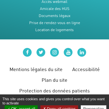
Accès webmail
Amicale des HUS
Documents légaux
Prise de rendez-vous en ligne
Location de logements
facebook
twitter
instagram
youtube
linkedin
Mentions légales du site
Accessibilité
Plan du site
Protection des données patients
This site uses cookies and gives you control over what you want
Gérer les cookies
to activate
OK, accept all
Deny all cookies
Personalize