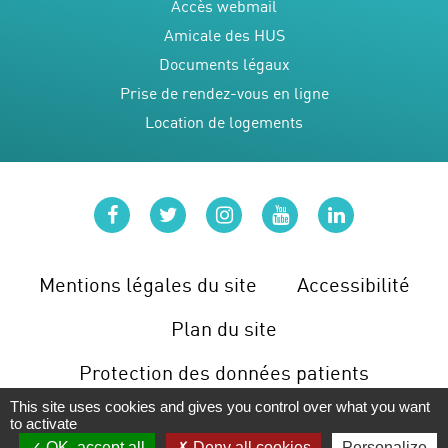
Accès webmail
Amicale des HUS
Documents légaux
Prise de rendez-vous en ligne
Location de logements
facebook
twitter
instagram
youtube
linkedin
Mentions légales du site
Accessibilité
Plan du site
Protection des données patients
This site uses cookies and gives you control over what you want
Gérer les cookies
to activate
OK, accept all
Deny all cookies
Personalize