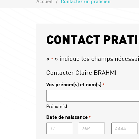
Accueil
Contactez un praticien
CONTACT PRATI
«
» indique les champs nécessa
*
Contacter Claire BRAHMI
Vos prénom(s) et nom(s)
*
Prénom(s)
Date de naissance
*
Jour
Mois
Année