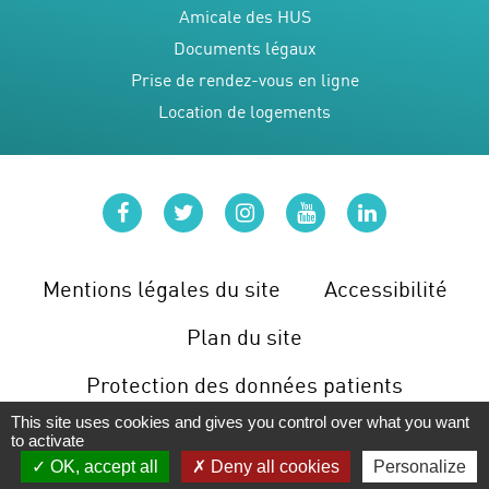
Amicale des HUS
Documents légaux
Prise de rendez-vous en ligne
Location de logements
facebook
twitter
instagram
youtube
linkedin
Mentions légales du site
Accessibilité
Plan du site
Protection des données patients
This site uses cookies and gives you control over what you want
Gérer les cookies
to activate
OK, accept all
Deny all cookies
Personalize