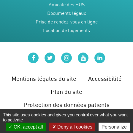
Amicale des HUS
Documents légaux
Prise de rendez-vous en ligne
Location de logements
facebook
twitter
instagram
youtube
linkedin
Mentions légales du site
Accessibilité
Plan du site
Protection des données patients
This site uses cookies and gives you control over what you want
Gérer les cookies
to activate
OK, accept all
Deny all cookies
Personalize