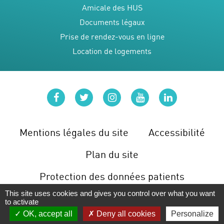
Amicale des HUS
Documents légaux
Prise de rendez-vous en ligne
Location de logements
facebook
twitter
instagram
youtube
linkedin
Mentions légales du site
Accessibilité
Plan du site
Protection des données patients
This site uses cookies and gives you control over what you want
Gérer les cookies
to activate
OK, accept all
Deny all cookies
Personalize