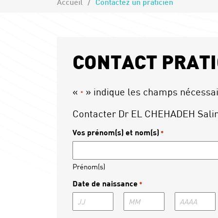
Accueil
Contactez un praticien
CONTACT PRATI
«
» indique les champs nécessa
*
Contacter Dr EL CHEHADEH Sal
Vos prénom(s) et nom(s)
*
Prénom(s)
Date de naissance
*
Jour
Mois
Année