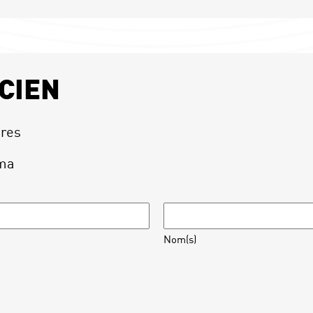
CIEN
ires
ima
Nom(s)