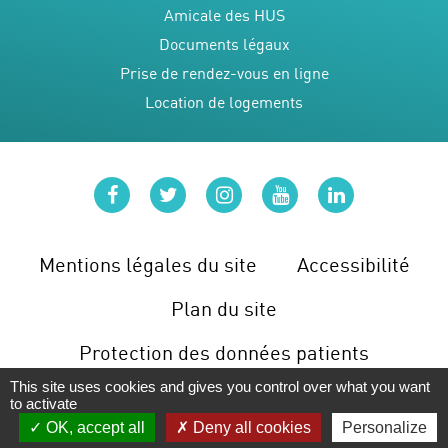
Amicale des HUS
Documents légaux
Prise de rendez-vous en ligne
Location de logements
facebook
twitter
instagram
youtube
linkedin
Mentions légales du site
Accessibilité
Plan du site
Protection des données patients
This site uses cookies and gives you control over what you want
Gérer les cookies
to activate
OK, accept all
Deny all cookies
Personalize