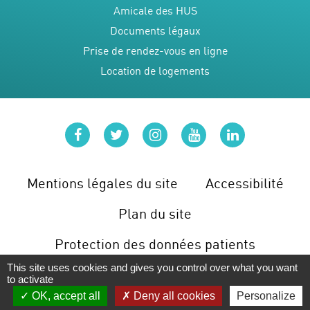
Amicale des HUS
Documents légaux
Prise de rendez-vous en ligne
Location de logements
facebook
twitter
instagram
youtube
linkedin
Mentions légales du site
Accessibilité
Plan du site
Protection des données patients
This site uses cookies and gives you control over what you want
Gérer les cookies
to activate
OK, accept all
Deny all cookies
Personalize