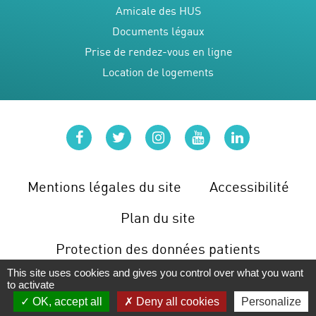
Amicale des HUS
Documents légaux
Prise de rendez-vous en ligne
Location de logements
facebook
twitter
instagram
youtube
linkedin
Mentions légales du site
Accessibilité
Plan du site
Protection des données patients
This site uses cookies and gives you control over what you want
Gérer les cookies
to activate
OK, accept all
Deny all cookies
Personalize