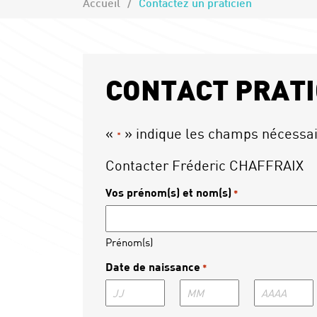
Accueil
Contactez un praticien
CONTACT PRATI
«
» indique les champs nécessa
*
Contacter Fréderic CHAFFRAIX
Vos prénom(s) et nom(s)
*
Prénom(s)
Date de naissance
*
Jour
Mois
Année