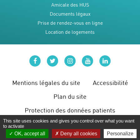
Amicale des HUS
Documents légaux
Prise de rendez-vous en ligne
Location de logements
facebook
twitter
instagram
youtube
linkedin
Mentions légales du site
Accessibilité
Plan du site
Protection des données patients
This site uses cookies and gives you control over what you want
Gérer les cookies
to activate
OK, accept all
Deny all cookies
Personalize