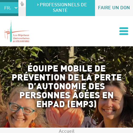
Accéder au contenu
Accéder au menu
PROFESSIONNELS DE
FAIRE UN DON
SANTÉ
ÉQUIPE MOBILE DE
PRÉVENTION DE LA PERTE
D’AUTONOMIE DES
PERSONNES ÂGÉES EN
EHPAD (EMP3)
Accueil