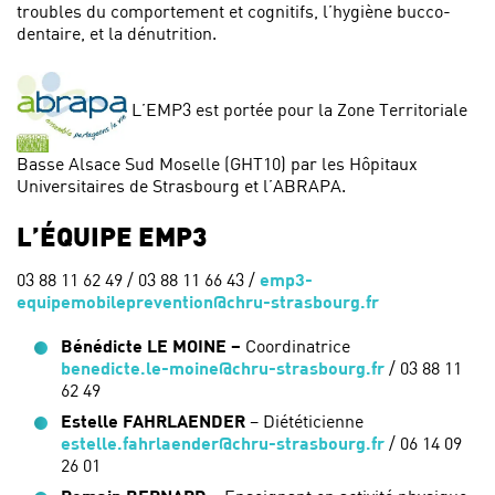
troubles du comportement et cognitifs, l’hygiène bucco-
dentaire, et la dénutrition.
L’EMP3 est portée pour la Zone Territoriale
Basse Alsace Sud Moselle (GHT10) par les Hôpitaux
Universitaires de Strasbourg et l’ABRAPA.
L’ÉQUIPE EMP3
03 88 11 62 49 / 03 88 11 66 43 /
emp3-
equipemobileprevention@chru-strasbourg.fr
Bénédicte LE MOINE –
Coordinatrice
benedicte.le-moine@chru-strasbourg.fr
/ 03 88 11
62 49
Estelle FAHRLAENDER
– Diététicienne
estelle.fahrlaender@chru-strasbourg.fr
/ 06 14 09
26 01