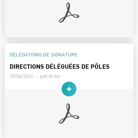
THÈME :
DÉLÉGATIONS DE SIGNATURE
DIRECTIONS DÉLÉGUÉES DE PÔLES
Date de publication :
Poids :
29/06/2026 -
pdf 56 Ko