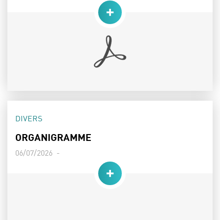
THÈME :
DIVERS
ORGANIGRAMME
Date de publication :
Poids :
06/07/2026 -