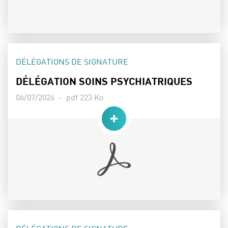
THÈME :
DÉLÉGATIONS DE SIGNATURE
DÉLÉGATION SOINS PSYCHIATRIQUES
Date de publication :
Poids :
06/07/2026 -
pdf 223 Ko
THÈME :