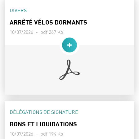
THÈME :
DIVERS
ARRÊTÉ VÉLOS DORMANTS
Date de publication :
Poids :
10/07/2026 -
pdf 267 Ko
THÈME :
DÉLÉGATIONS DE SIGNATURE
BONS ET LIQUIDATIONS
Date de publication :
Poids :
10/07/2026 -
pdf 194 Ko