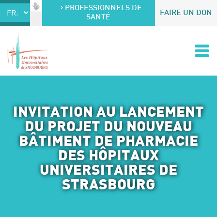
Accéder au contenu
Accéder au menu
PROFESSIONNELS DE
FAIRE UN DON
SANTÉ
INVITATION AU LANCEMENT
DU PROJET DU NOUVEAU
BÂTIMENT DE PHARMACIE
DES HÔPITAUX
UNIVERSITAIRES DE
STRASBOURG