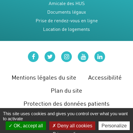
Amicale des HUS
Documents légaux
Prise de rendez-vous en ligne
Location de logements
facebook
twitter
instagram
youtube
linkedin
Mentions légales du site
Accessibilité
Plan du site
Protection des données patients
This site uses cookies and gives you control over what you want
Gérer les cookies
to activate
OK, accept all
Deny all cookies
Personalize