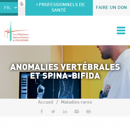
Accéder au contenu
Accéder au menu
PROFESSIONNELS DE
FAIRE UN DON
SANTÉ
ANOMALIES VERTÉBRALES
ET SPINA-BIFIDA
Accueil
Maladies rares
Partager sur Facebook
Partager sur Twitter
Partager sur LinkedIn
Envoyer par e-mail
Imprimer