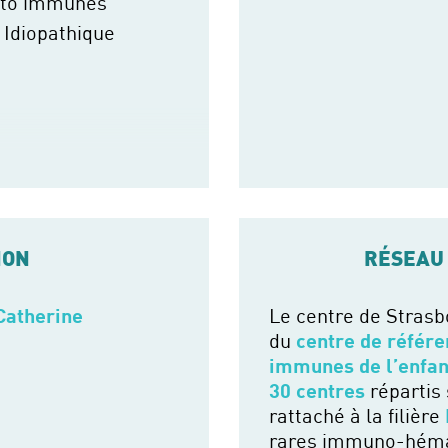
uto immunes
Idiopathique
ION
RÉSEAU
Catherine
Le centre de Strasb
du
centre de référe
immunes de l’enfa
30 centres
répartis 
rattaché à la filière
rares immuno-héma