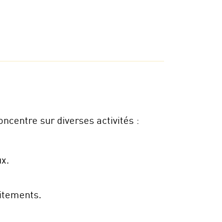
entre sur diverses activités :
x.
aitements.