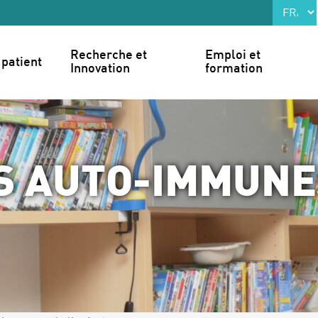
Recherche et 
Emploi et 
patient
Innovation
formation
S AUTO-IMMUNE